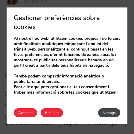
14/02/2022
Gestionar preferències sobre
cookies
1
2
3
Al nostre lloc web, utilitzem cookies pròpies i de tercers
amb finalitats analítiques mitjançant l'anàlisi del
trànsit web, personalitzant el contingut basat en les
teves preferències, oferint funcions de xarxes socials i
mostrant- te publicitat personalitzada basada en un
perfil creat a partir dels teus hàbits de navegació.
Posts recents
També podem compartir informació analítica o
publicitària amb tercers.
Fent clic aquí pots gestionar el teu consentiment i
trobar més informació sobre les cookies que utilitzem.
(ESP) ¿Puede un Mundial reducir las reservas
hoteleras? El caso de México durante la FIFA World
Cup 2026
Acceptar
Rebutjar
Settings
Menys campanyes, més intel·ligents: manual IA per
actualitzar el màrqueting digital del teu hotel (part 1)