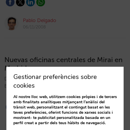
Pablo Delgado
06/11/2008
Nuevas oficinas centrales de Mirai en
Madrid
Gestionar preferències sobre
Disculpa, però aquesta entrada està disponible a
cookies
Espanyol Europeu.…
Al nostre lloc web, utilitzem cookies pròpies i de tercers
amb finalitats analítiques mitjançant l'anàlisi del
trànsit web, personalitzant el contingut basat en les
teves preferències, oferint funcions de xarxes socials i
mostrant- te publicitat personalitzada basada en un
perfil creat a partir dels teus hàbits de navegació.
César López