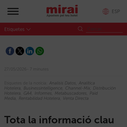
ESP
Etiquetes
27/05/2026
7 minutes
Etiquetes de la notícia:
Analisis Datos
Analítica
Hotelera
Businessintelligence
Channel-Mix
Distribución
Hotelera
GA4
Informes
Metabuscadores
Paid
Media
Rentabilidad Hotelera
Venta Directa
Tota la informació clau