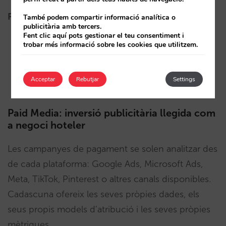
Pregunta que respon
També podem compartir informació analítica o
publicitària amb tercers.
Fent clic aquí pots gestionar el teu consentiment i
trobar més informació sobre les cookies que utilitzem.
Conversió web:
quina demanda arriba a la meva
web, per on arriba, quina és la conversió i en
quina part del funnel es pot millorar?
Acceptar
Rebutjar
Settings
Paid Media: inversió publicitària llegida com
a negoci hoteler
Les campanyes de pagament se solen analitzar des
de cada plataforma: Google Ads, Microsoft Ads,
Meta, TikTok, Pinterest o altres canals disponibles.
Cadascuna ofereix les seves pròpies dades, els
seus propis models d’atribució i les seves pròpies
mètriques.