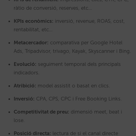
ràtio de conversió, reserves, etc…
KPIs econòmics:
inversió, revenue, ROAS, cost,
rentabilitat, etc…
Metacercador:
comparativa per Google Hotel
Ads, Tripadvisor, trivago, Kayak, Skyscanner i Bing.
Evolució:
seguiment temporal dels principals
indicadors.
Atribició:
model assistit o basat en clics.
Inversió:
CPA, CPS, CPC i Free Booking Links.
Competitivitat de preu:
dimensió meet, beat i
lose.
Posició directa:
lectura de si el canal directe