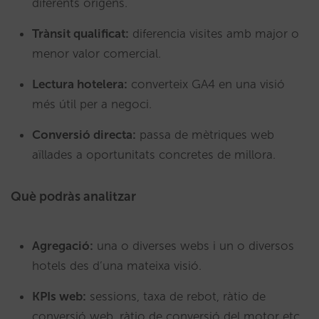
diferents orígens.
Trànsit qualificat:
diferencia visites amb major o
menor valor comercial.
Lectura hotelera:
converteix GA4 en una visió
més útil per a negoci.
Conversió directa:
passa de mètriques web
aïllades a oportunitats concretes de millora.
Què podràs analitzar
Agregació:
una o diverses webs i un o diversos
hotels des d’una mateixa visió.
KPIs web:
sessions, taxa de rebot, ràtio de
conversió web, ràtio de conversió del motor etc…