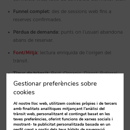
Funnel complet:
des de sessions web fins a
reserves confirmades.
Pèrdua de demanda:
punts on l’usuari abandona
abans de reservar.
Font/Mitjà
:
lectura enriquida de l’origen del
trànsit.
Tipus de trànsit:
Paid, Organic, Direct, Referral,
Email i altres.
Gestionar preferències sobre
cookies
Canal i plataforma:
anàlisi per agrupacions
qualitatives creades per Mirai.
Al nostre lloc web, utilitzem cookies pròpies i de tercers
amb finalitats analítiques mitjançant l'anàlisi del
trànsit web, personalitzant el contingut basat en les
Cruu de dades:
combinació de GA4 amb
teves preferències, oferint funcions de xarxes socials i
informació comercial de l’informe de vendes.
mostrant- te publicitat personalitzada basada en un
perfil creat a partir dels teus hàbits de navegació.