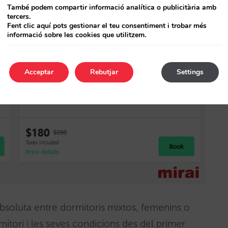
També podem compartir informació analítica o publicitària amb
tercers.
Fent clic aquí pots gestionar el teu consentiment i trobar més
informació sobre les cookies que utilitzem.
Acceptar
Rebutjar
Settings
bsoluta entre dormitoris mixtos, femenins o
ormitori i les seves condicions des del primer