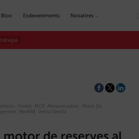
Bloc
Esdeveniments
Nosaltres
trategia
directo
Hostel
MCP
Metacercadors
Motor De
agement
RevPAB
Venta Directa
u motor de reserves al