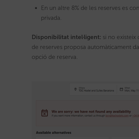
En un altre 8% de les reserves es c
privada.
Disponibilitat intel·ligent:
si no existeix
de reserves proposa automàticament dat
opció de reserva.