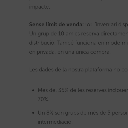
impacte.
Sense límit de venda:
tot l’inventari di
Un grup de 10 amics reserva directament, d
distribució. També funciona en mode mixt
en privada, en una única compra.
Les dades de la nostra plataforma ho c
Més del 35% de les reserves inclouen 
70%.
Un 8% són grups de més de 5 person
intermediació.