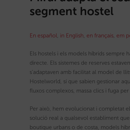
segment hostel
En español
,
in English
,
en français
,
em p
Els hostels i els models híbrids sempre h
directe. Els sistemes de reserves estaven
s’adaptaven amb facilitat al model de ll
Hostelworld, sí que sabien gestionar aq
fluxos complexos, massa clics i fuga per 
Per això, hem evolucionat i completat e
solució real a qualsevol establiment que 
boutique urbans o de costa, models híbri