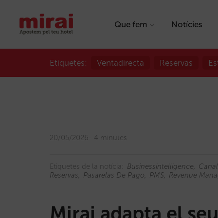
Que fem
Notícies
Etiquetes:
Ventadirecta
Reservas
Es
20/05/2026
4 minutes
Etiquetes de la notícia:
Businessintelligence
Canal
Reservas
Pasarelas De Pago
PMS
Revenue Man
Mirai adapta el se