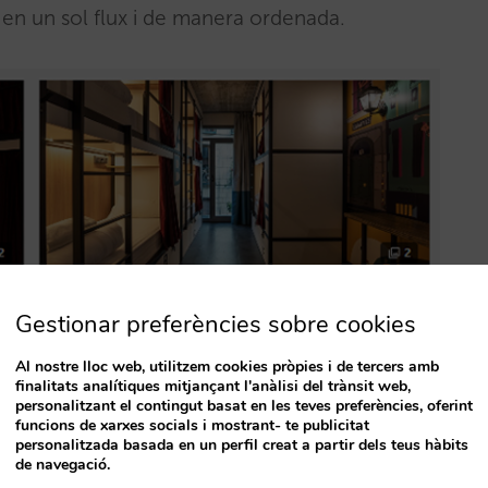
ts en un sol flux i de manera ordenada.
Gestionar preferències sobre cookies
Al nostre lloc web, utilitzem cookies pròpies i de tercers amb
finalitats analítiques mitjançant l'anàlisi del trànsit web,
personalitzant el contingut basat en les teves preferències, oferint
funcions de xarxes socials i mostrant- te publicitat
personalitzada basada en un perfil creat a partir dels teus hàbits
de navegació.