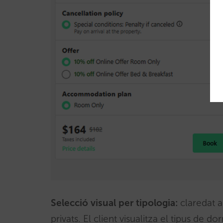
Selecció visual per tipologia:
claredat a
privats. El client visualitza el tipus de d