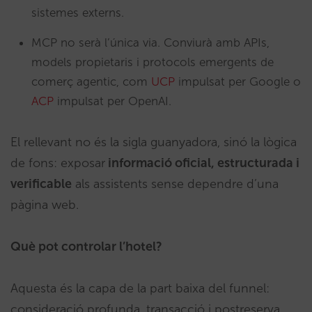
sistemes externs.
MCP no serà l’única via. Conviurà amb APIs,
models propietaris i protocols emergents de
comerç agentic, com
UCP
impulsat per Google o
ACP
impulsat per OpenAI.
El rellevant no és la sigla guanyadora, sinó la lògica
de fons: exposar
informació oficial, estructurada i
verificable
als assistents sense dependre d’una
pàgina web.
Què pot controlar l’hotel?
Aquesta és la capa de la part baixa del funnel:
consideració profunda, transacció i postreserva.