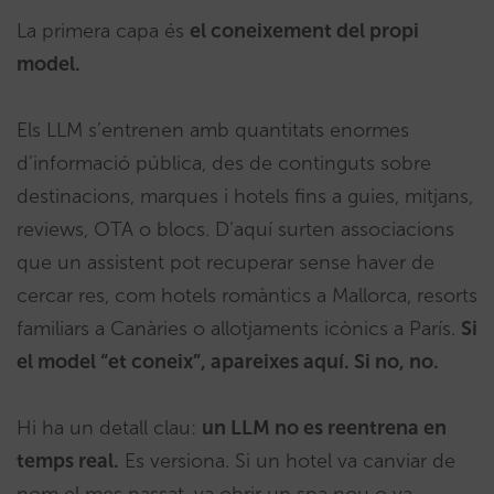
La primera capa és
el coneixement del propi
model.
Els LLM s’entrenen amb quantitats enormes
d’informació pública, des de continguts sobre
destinacions, marques i hotels fins a guies, mitjans,
reviews, OTA o blocs. D’aquí surten associacions
que un assistent pot recuperar sense haver de
cercar res, com hotels romàntics a Mallorca, resorts
familiars a Canàries o allotjaments icònics a París.
Si
el model “et coneix”, apareixes aquí. Si no, no.
Hi ha un detall clau:
un LLM no es reentrena en
temps real.
Es versiona. Si un hotel va canviar de
nom el mes passat, va obrir un spa nou o va