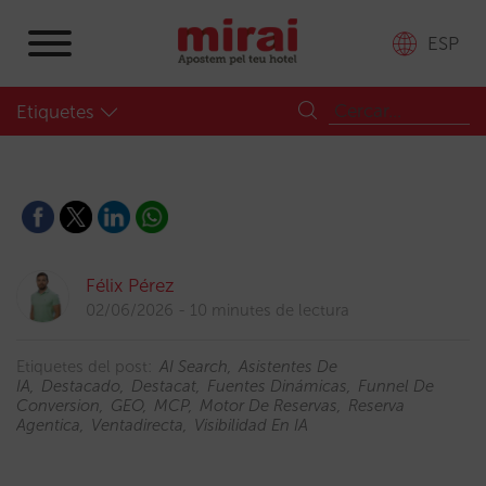
ESP
Etiquetes
Félix Pérez
02/06/2026
10 minutes de lectura
Etiquetes del post:
AI Search
Asistentes De
IA
Destacado
Destacat
Fuentes Dinámicas
Funnel De
Conversion
GEO
MCP
Motor De Reservas
Reserva
Agentica
Ventadirecta
Visibilidad En IA